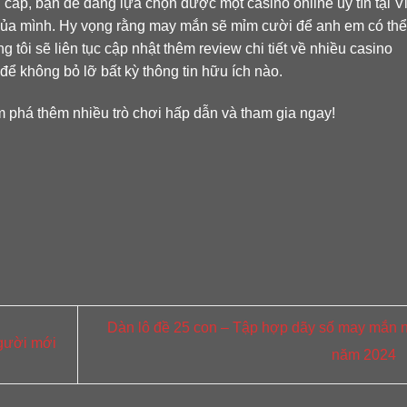
cấp, bạn dễ dàng lựa chọn được một casino online uy tín tại Vi
a mình. Hy vọng rằng may mắn sẽ mỉm cười để anh em có thể
ôi sẽ liên tục cập nhật thêm review chi tiết về nhiều casino
để không bỏ lỡ bất kỳ thông tin hữu ích nào.
 phá thêm nhiều trò chơi hấp dẫn và tham gia ngay!
Dàn lô đề 25 con – Tập hợp dãy số may mắn 
người mới
năm 2024