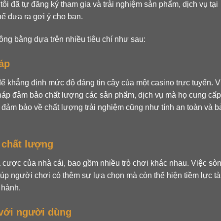
 tôi đã tự đăng ký tham gia và trải nghiệm sản phẩm, dịch vụ tại
hể đưa ra gợi ý cho bạn.
ông bằng dựa trên nhiều tiêu chí như sau:
áp
 để khẳng định mức độ đáng tin cậy của một casino trực tuyến. V
áp đảm bảo chất lượng các sản phẩm, dịch vụ mà họ cung cấp
 đảm bảo về chất lượng trải nghiệm cũng như tính an toàn và b
 chất lượng
 cược của nhà cái, bao gồm nhiều trò chơi khác nhau. Việc sò
iúp người chơi có thêm sự lựa chọn mà còn thể hiện tiềm lực tà
 hành.
n với người dùng