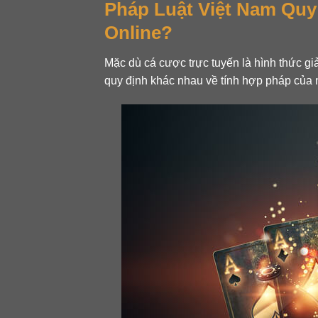
Pháp Luật Việt Nam Quy
Online?
Mặc dù cá cược trực tuyến là hình thức giải
quy định khác nhau về tính hợp pháp của 