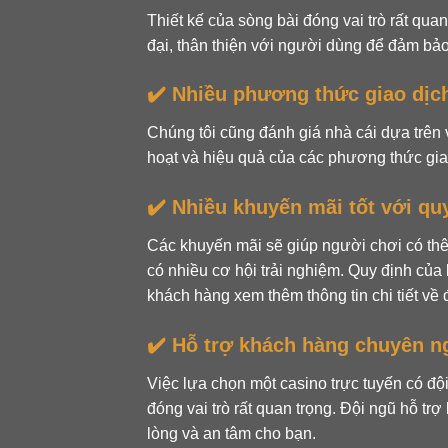
Thiết kế của sòng bài đóng vai trò rất qua
đại, thân thiện với người dùng để đảm bảo
✔️ Nhiều phương thức giao dịc
Chúng tôi cũng đánh giá nhà cái dựa trên vi
hoạt và hiệu quả của các phương thức gia
✔️ Nhiều khuyến mãi tốt với qu
Các khuyến mãi sẽ giúp người chơi có thê
có nhiều cơ hội trải nghiệm. Quy định củ
khách hàng xem thêm thông tin chi tiết về 
✔️ Hỗ trợ khách hàng chuyên ng
Việc lựa chọn một casino trực tuyến có đ
đóng vai trò rất quan trọng. Đội ngũ hỗ t
lòng và an tâm cho bạn.