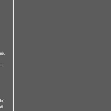
hiệu
o
am
khó
ải