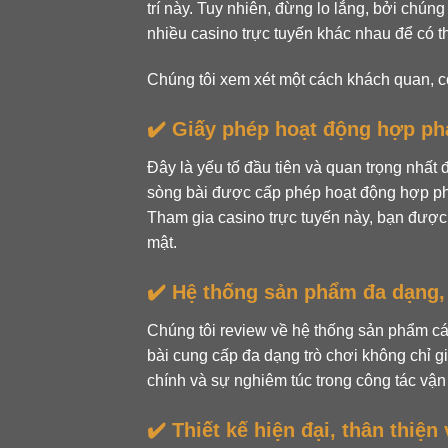
trí này. Tuy nhiên, đừng lo lắng, bởi chúng
nhiều casino trực tuyến khác nhau để có t
Chúng tôi xem xét một cách khách quan, c
✔️ Giấy phép hoạt động hợp ph
Đây là yếu tố đầu tiên và quan trọng nhất
sòng bài được cấp phép hoạt động hợp ph
Tham gia casino trực tuyến này, bạn được
mật.
✔️ Hệ thống sản phẩm đa dạng,
Chúng tôi review về hệ thống sản phẩm cá
bài cung cấp đa dạng trò chơi không chỉ g
chính và sự nghiêm túc trong công tác vận
✔️ Thiết kế hiện đại, thân thiệ