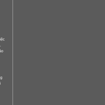
iệc
.
ảo
ng
i