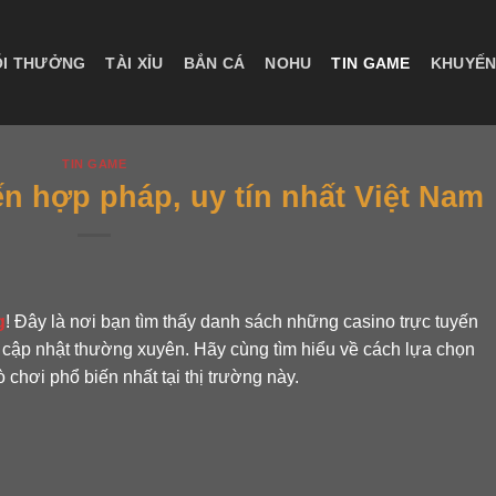
ỔI THƯỞNG
TÀI XỈU
BẮN CÁ
NOHU
TIN GAME
KHUYẾN
TIN GAME
ến hợp pháp, uy tín nhất Việt Nam
g
! Đây là nơi bạn tìm thấy danh sách những casino trực tuyến
 cập nhật thường xuyên. Hãy cùng tìm hiểu về cách lựa chọn
 chơi phổ biến nhất tại thị trường này.